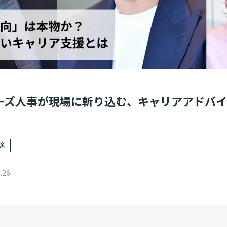
ーズ人事が現場に斬り込む、キャリアアドバ
途
.26