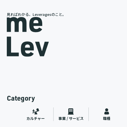
見ればわかる、Leveragesのこと。
岩槻が語る、レバレジーズの今と未来
途
代表インタビュー
ャー
2026.07.09
Category
カルチャー
事業 / サービス
職種