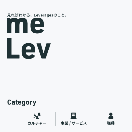
見ればわかる、Leveragesのこと。
岩槻が語る、レバレジーズの今と未来
途
代表インタビュー
ャー
2026.07.09
Category
カルチャー
事業 / サービス
職種