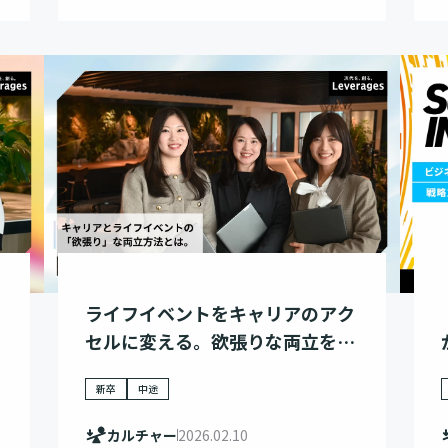
ライフイベントをキャリアのアク
セルに変える。欲張りな両立を叶
える「攻め」の選択。
新卒
中途
カルチャー
2026.02.10