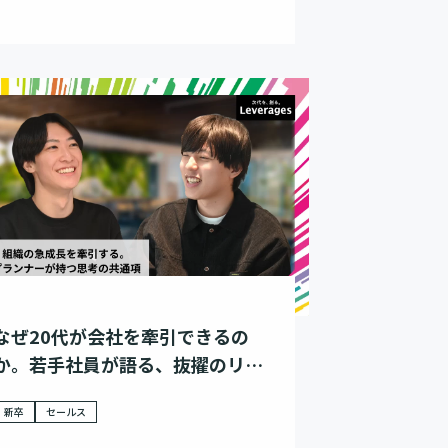
なぜ20代が会社を牽引できるの
か。若手社員が語る、抜擢のリア
ル
新卒
セールス